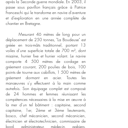
après la Seconde guerre mondiale. En 2003, il
passe sous pavillon français grâce à Patrice
Franceschi qui le transforme en navire d’aventure
et d’exploration en une année complète de
chantier en Bretagne.
Mesurant 46 mètres de long pour un
déplacement de 250 tonnes, "La Boudeuse" est
gréée en trois-mâts traditionnel, portant 13
voiles d’une superficie totale de 700 m², dont
misaine, hunier fixe et hunier volant. Le navire
comporte 4 500 mètres de cordage en
gréement courant, 200 poulies de bois, 100
points de tourne aux cabillots, 1 500 mètres de
gréement dormant en acier. Toutes les
manœuvres s’y effectuent à la main comme
autrefois. Son équipage complet est composé
de 24 hommes et femmes réunissant les
compétences nécessaires à la mise en œuvre à
la mer d’un tel bâtiment : capitaine, second
capitaine, 1er, 2ème et 3ème lieutenants,
bosco, chef mécanicien, second mécanicien,
électricien et électrotechnicien, commissaire de
bord, administrateur, médecin, gabiers,