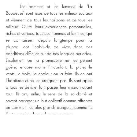
Les hommes et les femmes de "La
Boudeuse" sont issus de tous les milieux sociaux
et viennent de tous les horizons et de tous les
milieux. Outre leurs expériences personnelles,
riches et variées, tous ces hommes et femmes, qui
se connaissent depuis longtemps pour la
plupart, ont l’habitude de vivre dans des
conditions difficiles sur de très longues périodes.
L’isolement ou la promiscuité ne les gênent
guère, encore moins l’inconfort, la pluie, le
vents, le froid, la chaleur ou la faim. Ils en ont
l’habitude et ne les craignent pas. Ils sont aptes
à tous les défis et font passer leur mission avant
tout. Ils ont, enfin, le sens de la solidarité et
savent partager un but collectif comme affronter
en commun les plus grands dangers, comme ils
l’ont prouvé à de nombreuses reprises.
Ce qui caractérise ces hommes et ces femmes
c’est d’abord la même passion pour l’aventure
véritable, la science, l’inconnu, la découverte, la