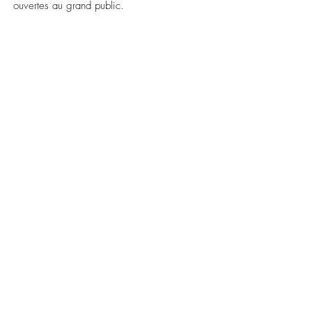
ouvertes au grand public.
LES MISSIONS
LES CREATIONS
SUIVEZ-NOUS
Mission Terre-Océan
Les films
Facebook
Le tour du Monde
Vimeo
Les livres
L'esprit de
Twitter
Bougainville
Partager
Politique de confidentialité
© "La Boudeuse"