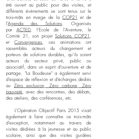
été ouvert au public pour des visites, et
différents événements se sont tenus sur le
trois-mâts en marge de la
COP21
et de
l’
Agenda des Solutions
. Organisés
par
ACTED
, l’Ecole de l’Aventure, le
Comité 21, son projet
Solutions COP21
,
et
Convergences
, ces animations ont
rassemblés acteurs du changement et
porteurs de solutions durables, qu’ils soient
acteurs du secteur privé, public ou
associatif, dans un esprit d’ouverture et de
partage. "La Boudeuse" a également servi
d’espace de réflexion et d’échanges dédiés
au
Zéro exclusion, Zéro carbone, Zéro
pauvreté
, avec des rencontres, des débats,
des ateliers, des conférences, etc.
L’Opération Objectif Paris 2015 visait
également à faire connaître ce trois-mâts
d’exception, notamment au travers de
visites dédiées à la jeunesse et au public
scolaire, ainsi que des visites guidées