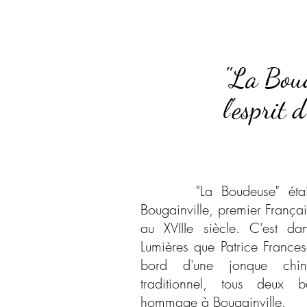
"La Boud
l'esprit 
"La Boudeuse" était l
Bougainville, premier França
au XVIIIe siècle. C'est da
Lumières que Patrice France
bord d'une jonque chino
traditionnel, tous deux 
hommage à Bougainville.