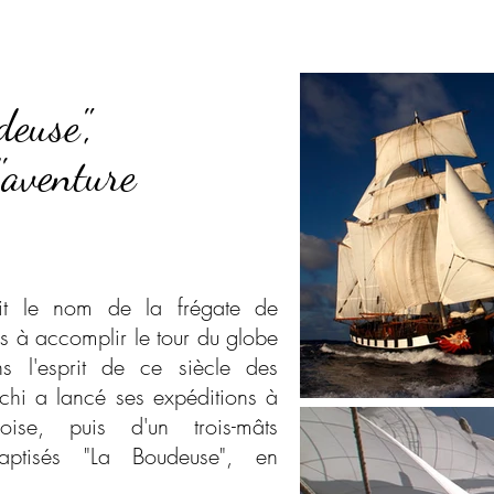
euse",
d'aventure
e nom de la frégate de
is à accomplir le tour du globe
ns l'esprit de ce siècle des
schi a lancé ses expéditions à
ise, puis d'un trois-mâts
baptisés "La Boudeuse", en