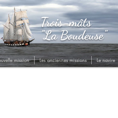
Trois-mâts
Trois-mâts
"La Boudeuse"
"La Boudeuse"
ouvelle mission
Les anciennes missions
Le navire